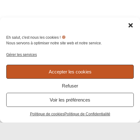
Paiements
sécurisés
Carte Bancaire
Savourez la douceur de nos créations
et Paiement
Livraison et
retours
Paypal en 3 fois
Fabrication
gratuits
française
Une collection
Pour les
DECOUVRIR
imaginée et
commandes
Eh salut, c'est nous les cookies !
fabriquée à Paris
supérieures à
Nous servons à optimiser notre site web et notre service.
200€
Retours gratuits
Gérer les services
sous 30 jours
Accepter les cookies
Refuser
Voir les préférences
Politique de cookies
Politique de Confidentialité